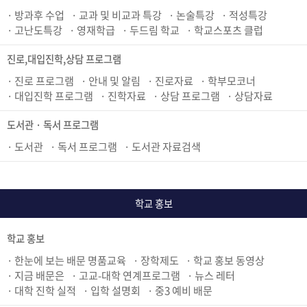
방과후 수업
교과 및 비교과 특강
논술특강
적성특강
고난도특강
영재학급
두드림 학교
학교스포츠 클럽
진로,대입진학,상담 프로그램
진로 프로그램
안내 및 알림
진로자료
학부모코너
대입진학 프로그램
진학자료
상담 프로그램
상담자료
도서관 · 독서 프로그램
도서관
독서 프로그램
도서관 자료검색
학교 홍보
학교 홍보
한눈에 보는 배문 명품교육
장학제도
학교 홍보 동영상
지금 배문은
고교-대학 연계프로그램
뉴스 레터
대학 진학 실적
입학 설명회
중3 예비 배문