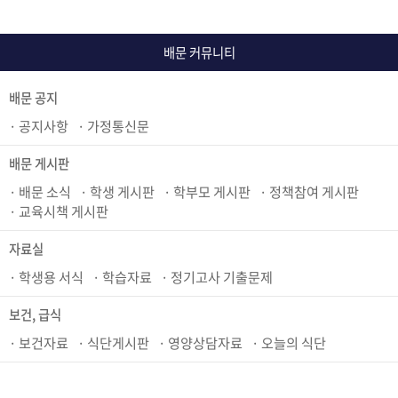
배문 커뮤니티
배문 공지
공지사항
가정통신문
배문 게시판
배문 소식
학생 게시판
학부모 게시판
정책참여 게시판
교육시책 게시판
자료실
학생용 서식
학습자료
정기고사 기출문제
보건, 급식
보건자료
식단게시판
영양상담자료
오늘의 식단