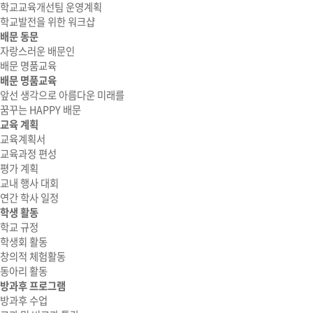
학교교육개선팀 운영계획
학교발전을 위한 워크샵
배문 동문
자랑스러운 배문인
배문 명품교육
배문 명품교육
앞선 생각으로 아름다운 미래를
꿈꾸는 HAPPY 배문
교육 계획
교육계획서
교육과정 편성
평가 계획
교내 행사 대회
연간 학사 일정
학생 활동
학교 규정
학생회 활동
창의적 체험활동
동아리 활동
방과후 프로그램
방과후 수업