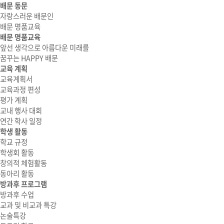
배문 동문
자랑스러운 배문인
배문 명품교육
배문 명품교육
앞선 생각으로 아름다운 미래를
꿈꾸는 HAPPY 배문
교육 계획
교육계획서
교육과정 편성
평가 계획
교내 행사 대회
연간 학사 일정
학생 활동
학교 규정
학생회 활동
창의적 체험활동
동아리 활동
방과후 프로그램
방과후 수업
교과 및 비교과 특강
논술특강