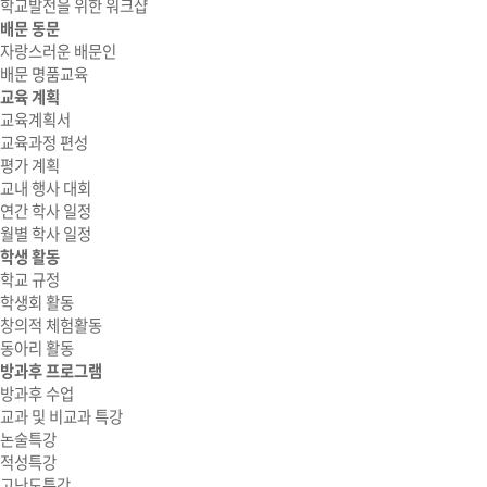
학교발전을 위한 워크샵
배문 동문
자랑스러운 배문인
배문 명품교육
교육 계획
교육계획서
교육과정 편성
평가 계획
교내 행사 대회
연간 학사 일정
월별 학사 일정
학생 활동
학교 규정
학생회 활동
창의적 체험활동
동아리 활동
방과후 프로그램
방과후 수업
교과 및 비교과 특강
논술특강
적성특강
고난도특강