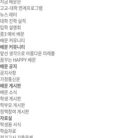
지금 배문은
고교-대학 연계프로그램
뉴스 레터
대학 진학 실적
입학 설명회
중3 예비 배문
배문 커뮤니티
배문 커뮤니티
앞선 생각으로 아름다운 미래를
꿈꾸는 HAPPY 배문
배문 공지
공지사항
가정통신문
배문 게시판
배문 소식
학생 게시판
학부모 게시판
정책참여 게시판
자료실
학생용 서식
학습자료
정기고사 기출문제