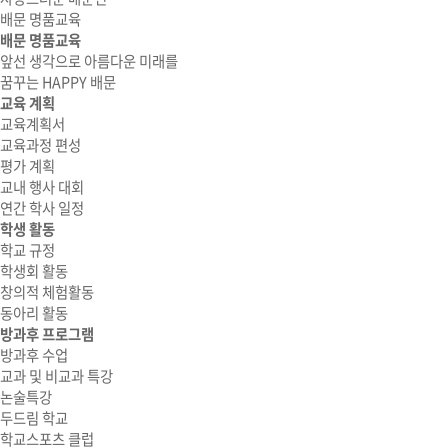
배문 명품교육
배문 명품교육
앞선 생각으로 아름다운 미래를
꿈꾸는 HAPPY 배문
교육 계획
교육계획서
교육과정 편성
평가 계획
교내 행사 대회
연간 학사 일정
학생 활동
학교 규정
학생회 활동
창의적 체험활동
동아리 활동
방과후 프로그램
방과후 수업
교과 및 비교과 특강
논술특강
두드림 학교
학교스포츠 클럽