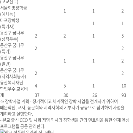
(고교진로)
서울희망장학금
1
1
2
(예체능 )
마포장학생
1
1
(특기자)
용산구 꿈나무
2
2
1
5
(성적우수)
용산구 꿈나무
2
2
(특기)
용산구 꿈나무
1
1
2
(일반)
용산구 꿈나무
2
2
(지역사회봉사)
용산복지재단
4
5
1
10
학업우수 교육비
계
37
30
26
93
※ 장학사업 계획
- 장기적이고 체계적인 장학 사업을 전개하기 위하여
배문학원, 교사, 동문회와 지역사회의 기부자가 공동으로 참여하여 사업을
계획하고 실행한다.
- 본교 출신 CEO 및 사회 저명 인사와 장학생들 간의 멘토링을 통한 인재 육성
프로그램을 공동 관리한다.