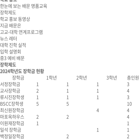
한눈에 보는 배문 명품교육
장학제도
학교 홍보 동영상
지금 배문은
고교-대학 연계프로그램
뉴스 레터
대학 진학 실적
입학 설명회
중3 예비 배문
장학제도
2024학년도 장학금 현황
장학금
1학년
2학년
3학년
총인원
서정장학금
1
1
1
3
교사장학금
2
1
1
4
류시진장학생
1
1
1
3
BSCC장학생
5
5
10
최신원장학금
4
4
마포옥하우스
2
2
4
이원재장학금
1
1
일석 장학금
1
1
백정일장학금
2
2