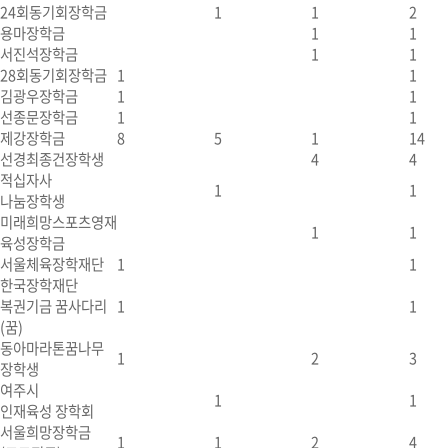
24회동기회장학금
1
1
2
용마장학금
1
1
서진석장학금
1
1
28회동기회장학금
1
1
김광우장학금
1
1
선종문장학금
1
1
제강장학금
8
5
1
14
선경최종건장학생
4
4
적십자사
1
1
나눔장학생
미래희망스포츠영재
1
1
육성장학금
서울체육장학재단
1
1
한국장학재단
복권기금 꿈사다리
1
1
(꿈)
동아마라톤꿈나무
1
2
3
장학생
여주시
1
1
인재육성 장학회
서울희망장학금
1
1
2
4