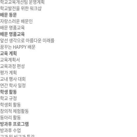
학교교육개선팀 운영계획
학교발전을 위한 워크샵
배문 동문
자랑스러운 배문인
배문 명품교육
배문 명품교육
앞선 생각으로 아름다운 미래를
꿈꾸는 HAPPY 배문
교육 계획
교육계획서
교육과정 편성
평가 계획
교내 행사 대회
연간 학사 일정
학생 활동
학교 규정
학생회 활동
창의적 체험활동
동아리 활동
방과후 프로그램
방과후 수업
교과 및 비교과 특강