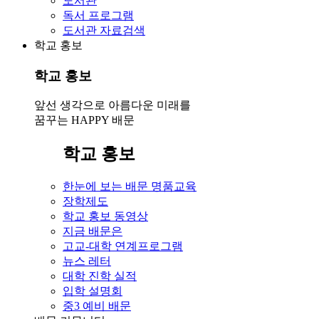
도서관
독서 프로그램
도서관 자료검색
학교 홍보
학교 홍보
앞선 생각으로 아름다운 미래를
꿈꾸는 HAPPY 배문
학교 홍보
한눈에 보는 배문 명품교육
장학제도
학교 홍보 동영상
지금 배문은
고교-대학 연계프로그램
뉴스 레터
대학 진학 실적
입학 설명회
중3 예비 배문