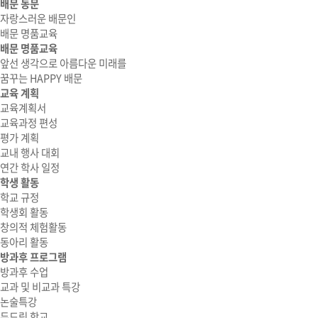
배문 동문
자랑스러운 배문인
배문 명품교육
배문 명품교육
앞선 생각으로 아름다운 미래를
꿈꾸는 HAPPY 배문
교육 계획
교육계획서
교육과정 편성
평가 계획
교내 행사 대회
연간 학사 일정
학생 활동
학교 규정
학생회 활동
창의적 체험활동
동아리 활동
방과후 프로그램
방과후 수업
교과 및 비교과 특강
논술특강
두드림 학교