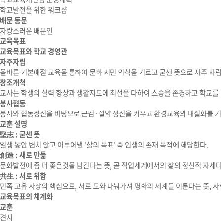
학교발전을 위한 워크샵
배문 동문
자랑스러운 배문인
교육목표
교육목표와 학교 경영관
자주자립
올바른 기본예절 교육을 통하여 문화 시민 의식을 기르고 굳센 뜻으로 자주 자
창조개척
교사는 학생의 실력 향상과 생활지도에 최선을 다하여 스승을 존경하고 학교를
봉사협동
봉사와 협동정신을 바탕으로 근검·절약 정신을 키우고 환경교육의 내실화를 기
교훈 설명
堅志
:
굳센 뜻
일생 동안 변치 않고 이루어낼 '삶의 목표' 즉 인생의 존재 목적에 해당한다.
創造
:
새로 만듦
문화발전에 좀 더 좋은것을 남긴다는 뜻, 곧 직업세계에서의 삶의 정신적 자세다
共生
:
서로 위함
민족 고유 사상의 핵심으로, 서로 도와 나눠가져 평화의 세계를 이룬다는 뜻, 
교육목표의 체계화
교훈
견지