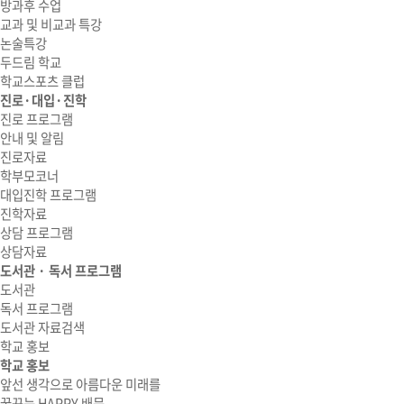
방과후 수업
교과 및 비교과 특강
논술특강
두드림 학교
학교스포츠 클럽
진로·대입·진학
진로 프로그램
안내 및 알림
진로자료
학부모코너
대입진학 프로그램
진학자료
상담 프로그램
상담자료
도서관 · 독서 프로그램
도서관
독서 프로그램
도서관 자료검색
학교 홍보
학교 홍보
앞선 생각으로 아름다운 미래를
꿈꾸는 HAPPY 배문