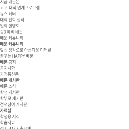
지금 배문은
고교-대학 연계프로그램
뉴스 레터
대학 진학 실적
입학 설명회
중3 예비 배문
배문 커뮤니티
배문 커뮤니티
앞선 생각으로 아름다운 미래를
꿈꾸는 HAPPY 배문
배문 공지
공지사항
가정통신문
배문 게시판
배문 소식
학생 게시판
학부모 게시판
정책참여 게시판
자료실
학생용 서식
학습자료
정기고사 기출문제