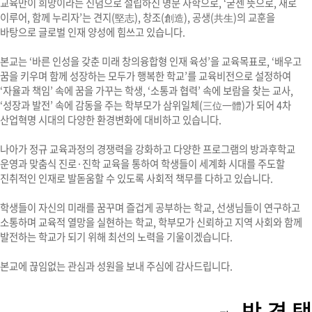
교육만이 희망이라는 신념으로 설립하신 명문 사학으로, ‘굳센 뜻으로, 새로
이루어, 함께 누리자’는 견지(堅志), 창조(創造), 공생(共生)의 교훈을
바탕으로 글로벌 인재 양성에 힘쓰고 있습니다.
본교는 ‘바른 인성을 갖춘 미래 창의융합형 인재 육성’을 교육목표로, ‘배우고
꿈을 키우며 함께 성장하는 모두가 행복한 학교’를 교육비전으로 설정하여
‘자율과 책임’ 속에 꿈을 가꾸는 학생, ‘소통과 협력’ 속에 보람을 찾는 교사,
‘성장과 발전’ 속에 감동을 주는 학부모가 삼위일체(三位一體)가 되어 4차
산업혁명 시대의 다양한 환경변화에 대비하고 있습니다.
나아가 정규 교육과정의 경쟁력을 강화하고 다양한 프로그램의 방과후학교
운영과 맞춤식 진로·진학 교육을 통하여 학생들이 세계화 시대를 주도할
진취적인 인재로 발돋움할 수 있도록 사회적 책무를 다하고 있습니다.
학생들이 자신의 미래를 꿈꾸며 즐겁게 공부하는 학교, 선생님들이 연구하고
소통하며 교육적 열망을 실현하는 학교, 학부모가 신뢰하고 지역 사회와 함께
발전하는 학교가 되기 위해 최선의 노력을 기울이겠습니다.
본교에 끊임없는 관심과 성원을 보내 주심에 감사드립니다.
박 경 택