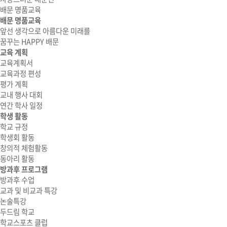
배문 명품교육
배문 명품교육
앞선 생각으로 아름다운 미래를
꿈꾸는 HAPPY 배문
교육 계획
교육계획서
교육과정 편성
평가 계획
교내 행사 대회
연간 학사 일정
학생 활동
학교 규정
학생회 활동
창의적 체험활동
동아리 활동
방과후 프로그램
방과후 수업
교과 및 비교과 특강
논술특강
두드림 학교
학교스포츠 클럽