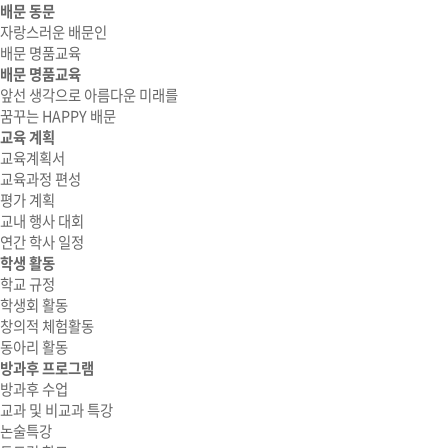
배문 동문
자랑스러운 배문인
배문 명품교육
배문 명품교육
앞선 생각으로 아름다운 미래를
꿈꾸는 HAPPY 배문
교육 계획
교육계획서
교육과정 편성
평가 계획
교내 행사 대회
연간 학사 일정
학생 활동
학교 규정
학생회 활동
창의적 체험활동
동아리 활동
방과후 프로그램
방과후 수업
교과 및 비교과 특강
논술특강