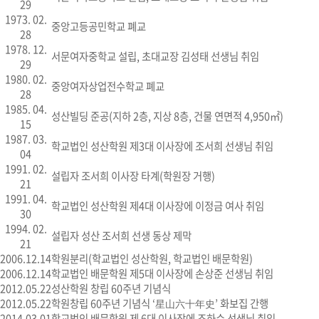
29
1973. 02.
중앙고등공민학교 폐교
28
1978. 12.
서문여자중학교 설립, 초대교장 김성태 선생님 취임
29
1980. 02.
중앙여자상업전수학교 폐교
28
1985. 04.
성산빌딩 준공(지하 2층, 지상 8층, 건물 연면적 4,950㎡)
15
1987. 03.
학교법인 성산학원 제3대 이사장에 조서희 선생님 취임
04
1991. 02.
설립자 조서희 이사장 타계(학원장 거행)
21
1991. 04.
학교법인 성산학원 제4대 이사장에 이정금 여사 취임
30
1994. 02.
설립자 성산 조서희 선생 동상 제막
21
2006.12.14
학원분리(학교법인 성산학원, 학교법인 배문학원)
2006.12.14
학교법인 배문학원 제5대 이사장에 손상준 선생님 취임
2012.05.22
성산학원 창립 60주년 기념식
2012.05.22
학원창립 60주년 기념식 ‘星山六十年史’ 화보집 간행
2014.03.01
학교법인 배문학원 제 6대 이사장에 조하수 선생님 취임