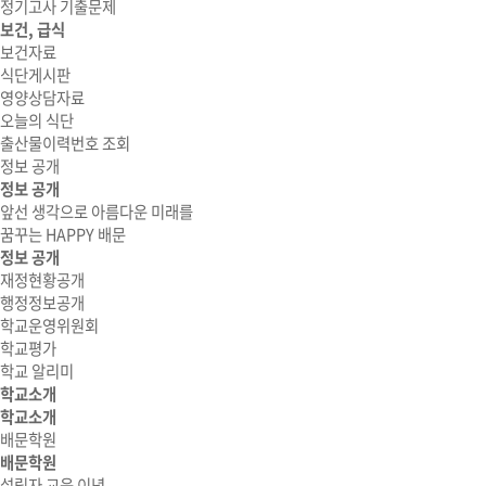
정기고사 기출문제
보건, 급식
보건자료
식단게시판
영양상담자료
오늘의 식단
출산물이력번호 조회
정보 공개
정보 공개
앞선 생각으로 아름다운 미래를
꿈꾸는 HAPPY 배문
정보 공개
재정현황공개
행정정보공개
학교운영위원회
학교평가
학교 알리미
학교소개
학교소개
배문학원
배문학원
설립자 교육 이념