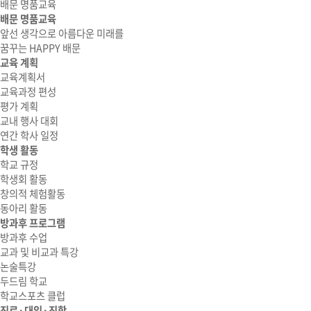
배문 명품교육
배문 명품교육
앞선 생각으로 아름다운 미래를
꿈꾸는 HAPPY 배문
교육 계획
교육계획서
교육과정 편성
평가 계획
교내 행사 대회
연간 학사 일정
학생 활동
학교 규정
학생회 활동
창의적 체험활동
동아리 활동
방과후 프로그램
방과후 수업
교과 및 비교과 특강
논술특강
두드림 학교
학교스포츠 클럽
진로·대입·진학