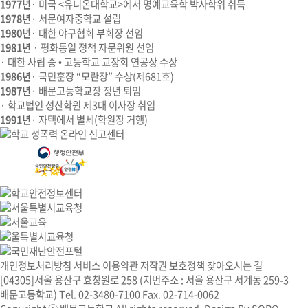
1977년
· 미국 <유니온대학교>에서 명예교육학 박사학위 취득
1978년
· 서문여자중학교 설립
1980년
· 대한 야구협회 부회장 선임
1981년
· 평화통일 정책 자문위원 선임
· 대한 사립 중 • 고등학교 교장회 연공상 수상
1986년
· 국민훈장 “모란장” 수상(제681호)
1987년
· 배문고등학교장 정년 퇴임
· 학교법인 성산학원 제3대 이사장 취임
1991년
· 자택에서 별세(학원장 거행)
개인정보처리방침
서비스 이용약관
저작권 보호정책
찾아오시는 길
[04305]서울 용산구 효창원로 258 (지번주소 : 서울 용산구 서계동 259-3
배문고등학교) Tel. 02-3480-7100 Fax. 02-714-0062