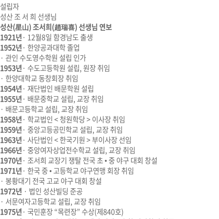
설립자
성산
조 서 희
선생님
성산(星山) 조서희(趙瑞喜) 선생님 연보
1921년
· 12월8일 함경남도 출생
1952년
· 한양공과대학 졸업
· 관인 수도영수학원 설립 인가
1953년
· 수도고등학원 설립, 원장 취임
· 한양대학교 동창회장 취임
1954년
· 재단법인 배문학원 설립
1955년
· 배문중학교 설립, 교장 취임
· 배문고등학교 설립, 교장 취임
1958년
· 학교법인 < 청원학당 > 이사장 취임
1959년
· 중앙고등공민학교 설립, 교장 취임
1963년
· 사단법인 < 한국기원 > 부이사장 선임
1966년
· 중앙여자상업전수학교 설립, 교장 취임
1970년
· 조서희 교장기 쟁탈 전국 초 • 중 야구 대회 창설
1971년
· 한국 중 • 고등학교 야구연맹 회장 취임
· 봉황대기 전국 고교 야구 대회 창설
1972년
· 법인 성산빌딩 준공
· 서문여자고등학교 설립, 교장 취임
1975년
· 국민훈장 “목련장” 수상(제840호)