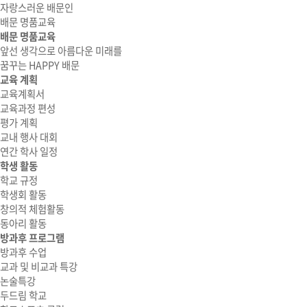
자랑스러운 배문인
배문 명품교육
배문 명품교육
앞선 생각으로 아름다운 미래를
꿈꾸는 HAPPY 배문
교육 계획
교육계획서
교육과정 편성
평가 계획
교내 행사 대회
연간 학사 일정
학생 활동
학교 규정
학생회 활동
창의적 체험활동
동아리 활동
방과후 프로그램
방과후 수업
교과 및 비교과 특강
논술특강
두드림 학교