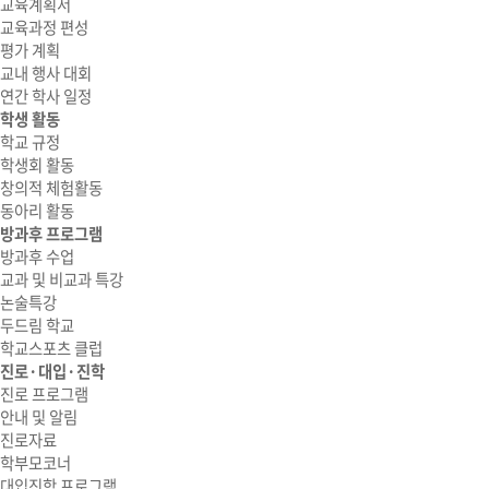
교육계획서
교육과정 편성
평가 계획
교내 행사 대회
연간 학사 일정
학생 활동
학교 규정
학생회 활동
창의적 체험활동
동아리 활동
방과후 프로그램
방과후 수업
교과 및 비교과 특강
논술특강
두드림 학교
학교스포츠 클럽
진로·대입·진학
진로 프로그램
안내 및 알림
진로자료
학부모코너
대입진학 프로그램