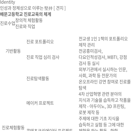
Identity
인성과 정체성으로 이루는 堅持
[ 견지 ]
배문고등학교 진로교육의 체계
창의적 체험활동
진로수업
진로와 직업
전교생 1인 1책의 포트폴리오
진로 포트폴리오
제작 관리
기반활동
전공흥미검사,
진로 직업 심리 검사
다요인적성검사, MBTI, 강점
검사 등 실시
외부기관에서 실시하는 인문,
사회, 과학 등 전문가의
진로탐색활동
온오프라인 강연 참여로 진로를
탐색
4차 산업혁명 관련 분야의
지식과 기술을 습득하고 작품을
메이커 프로젝트
제작 - 아두이노, 3D 프린팅,
로봇 제작 등
주제에 대한 기초 지식을
습득하고 실험 등 그에 대한
진로체험활동
콘텐츠크리에이터 프로젝트
체험을 하는 활동 - 화학,