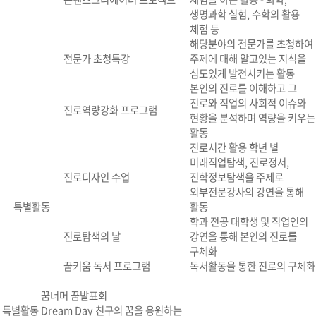
생명과학 실험, 수학의 활용
체험 등
해당분야의 전문가를 초청하여
전문가 초청특강
주제에 대해 알고있는 지식을
심도있게 발전시키는 활동
본인의 진로를 이해하고 그
진로와 직업의 사회적 이슈와
진로역량강화 프로그램
현황을 분석하며 역량을 키우는
활동
진로시간 활용 학년 별
미래직업탐색, 진로정서,
진로디자인 수업
진학정보탐색을 주제로
외부전문강사의 강연을 통해
특별활동
활동
학과 전공 대학생 및 직업인의
진로탐색의 날
강연을 통해 본인의 진로를
구체화
꿈키움 독서 프로그램
독서활동을 통한 진로의 구체화
꿈너머 꿈발표회
특별활동
Dream Day 친구의 꿈을 응원하는