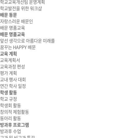
학교교육개선팀 운영계획
학교발전을 위한 워크샵
배문 동문
자랑스러운 배문인
배문 명품교육
배문 명품교육
앞선 생각으로 아름다운 미래를
꿈꾸는 HAPPY 배문
교육 계획
교육계획서
교육과정 편성
평가 계획
교내 행사 대회
연간 학사 일정
학생 활동
학교 규정
학생회 활동
창의적 체험활동
동아리 활동
방과후 프로그램
방과후 수업
교과 및 비교과 특강