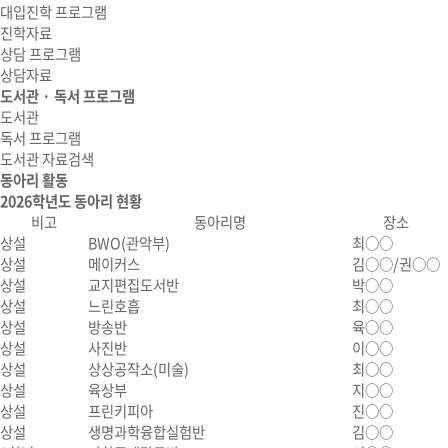
대입진학 프로그램
진학자료
상담 프로그램
상담자료
도서관 · 독서 프로그램
도서관
독서 프로그램
도서관 자료검색
동아리 활동
2026학년도 동아리 현황
비고
동아리명
장소
상설
BWO(관악부)
최○○
상설
메이커스
김○○/권○○
상설
교지편집도서반
박○○
상설
느린호흡
최○○
상설
방송반
육○○
상설
사진반
이○○
상설
상상공작소(미술)
최○○
상설
육상부
지○○
상설
프린키피아
진○○
상설
생명과학융합실험반
김○○