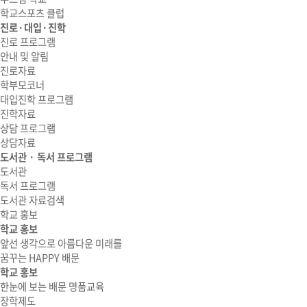
학교스포츠 클럽
진로·대입·진학
진로 프로그램
안내 및 알림
진로자료
학부모코너
대입진학 프로그램
진학자료
상담 프로그램
상담자료
도서관 · 독서 프로그램
도서관
독서 프로그램
도서관 자료검색
학교 홍보
학교 홍보
앞선 생각으로 아름다운 미래를
꿈꾸는 HAPPY 배문
학교 홍보
한눈에 보는 배문 명품교육
장학제도