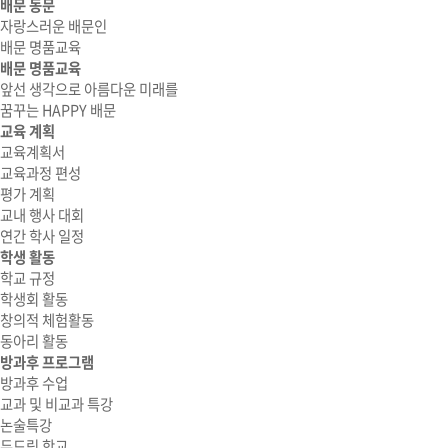
배문 동문
자랑스러운 배문인
배문 명품교육
배문 명품교육
앞선 생각으로 아름다운 미래를
꿈꾸는 HAPPY 배문
교육 계획
교육계획서
교육과정 편성
평가 계획
교내 행사 대회
연간 학사 일정
학생 활동
학교 규정
학생회 활동
창의적 체험활동
동아리 활동
방과후 프로그램
방과후 수업
교과 및 비교과 특강
논술특강
두드림 학교