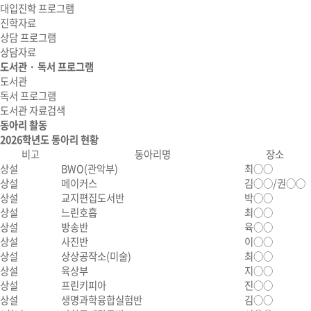
대입진학 프로그램
진학자료
상담 프로그램
상담자료
도서관 · 독서 프로그램
도서관
독서 프로그램
도서관 자료검색
동아리 활동
2026학년도 동아리 현황
비고
동아리명
장소
상설
BWO(관악부)
최○○
상설
메이커스
김○○/권○○
상설
교지편집도서반
박○○
상설
느린호흡
최○○
상설
방송반
육○○
상설
사진반
이○○
상설
상상공작소(미술)
최○○
상설
육상부
지○○
상설
프린키피아
진○○
상설
생명과학융합실험반
김○○