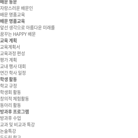
배문 동문
자랑스러운 배문인
배문 명품교육
배문 명품교육
앞선 생각으로 아름다운 미래를
꿈꾸는 HAPPY 배문
교육 계획
교육계획서
교육과정 편성
평가 계획
교내 행사 대회
연간 학사 일정
학생 활동
학교 규정
학생회 활동
창의적 체험활동
동아리 활동
방과후 프로그램
방과후 수업
교과 및 비교과 특강
논술특강
두드림 학교