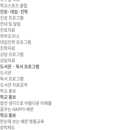
학교스포츠 클럽
진로·대입·진학
진로 프로그램
안내 및 알림
진로자료
학부모코너
대입진학 프로그램
진학자료
상담 프로그램
상담자료
도서관 · 독서 프로그램
도서관
독서 프로그램
도서관 자료검색
학교 홍보
학교 홍보
앞선 생각으로 아름다운 미래를
꿈꾸는 HAPPY 배문
학교 홍보
한눈에 보는 배문 명품교육
장학제도