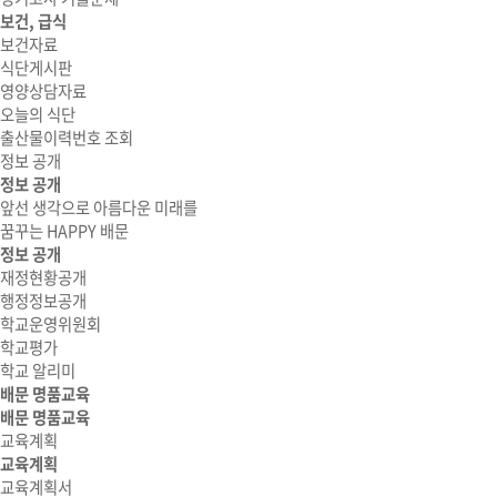
보건, 급식
보건자료
식단게시판
영양상담자료
오늘의 식단
출산물이력번호 조회
정보 공개
정보 공개
앞선 생각으로 아름다운 미래를
꿈꾸는 HAPPY 배문
정보 공개
재정현황공개
행정정보공개
학교운영위원회
학교평가
학교 알리미
배문 명품교육
배문 명품교육
교육계획
교육계획
교육계획서