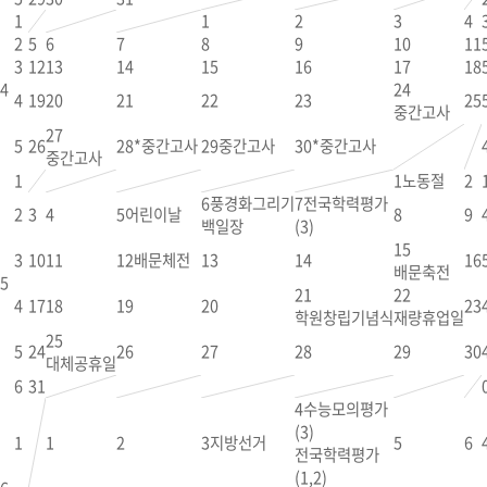
1
1
2
3
4
2
5
6
7
8
9
10
11
3
12
13
14
15
16
17
18
4
24
4
19
20
21
22
23
25
중간고사
27
5
26
28
*중간고사
29
중간고사
30
*중간고사
중간고사
1
1
노동절
2
6
풍경화그리기
7
전국학력평가
2
3
4
5
어린이날
8
9
백일장
(3)
15
3
10
11
12
배문체전
13
14
16
배문축전
5
21
22
4
17
18
19
20
23
학원창립기념식
재량휴업일
25
5
24
26
27
28
29
30
대체공휴일
6
31
4
수능모의평가
(3)
1
1
2
3
지방선거
5
6
전국학력평가
(1,2)