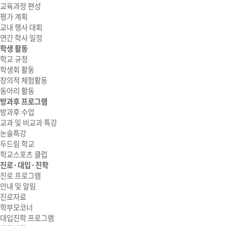
교육과정 편성
평가 계획
교내 행사 대회
연간 학사 일정
학생 활동
학교 규정
학생회 활동
창의적 체험활동
동아리 활동
방과후 프로그램
방과후 수업
교과 및 비교과 특강
논술특강
두드림 학교
학교스포츠 클럽
진로·대입·진학
진로 프로그램
안내 및 알림
진로자료
학부모코너
대입진학 프로그램