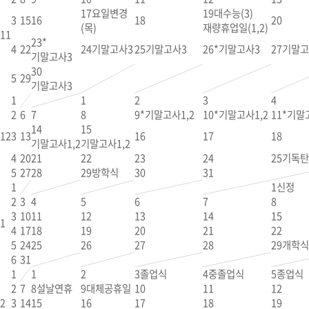
17
요일변경
19
대수능(3)
3
15
16
18
20
(목)
재량휴업일(1,2)
11
23
*
4
22
24
기말고사3
25
기말고사3
26
*기말고사3
27
기말고
기말고사3
30
5
29
기말고사3
1
1
2
3
4
2
6
7
8
9
*기말고사1,2
10
*기말고사1,2
11
*기말
14
15
12
3
13
16
17
18
기말고사1,2
기말고사1,2
4
20
21
22
23
24
25
기독탄
5
27
28
29
방학식
30
31
1
1
신정
2
3
4
5
6
7
8
3
10
11
12
13
14
15
1
4
17
18
19
20
21
22
5
24
25
26
27
28
29
개학식
6
31
1
1
2
3
졸업식
4
중졸업식
5
종업식
2
7
8
설날연휴
9
대체공휴일
10
11
12
2
3
14
15
16
17
18
19