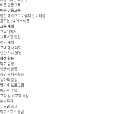
배문 명품교육
배문 명품교육
앞선 생각으로 아름다운 미래를
꿈꾸는 HAPPY 배문
교육 계획
교육계획서
교육과정 편성
평가 계획
교내 행사 대회
연간 학사 일정
학생 활동
학교 규정
학생회 활동
창의적 체험활동
동아리 활동
방과후 프로그램
방과후 수업
교과 및 비교과 특강
논술특강
두드림 학교
학교스포츠 클럽