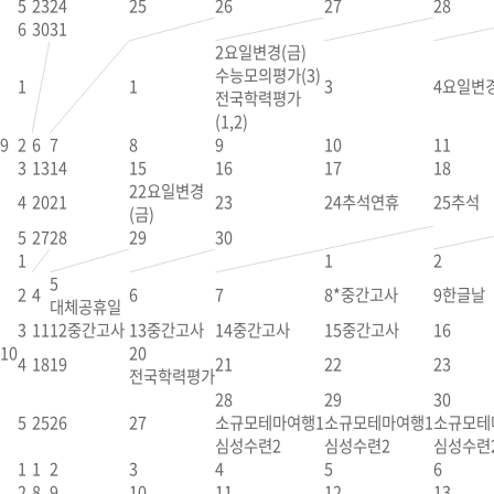
5
23
24
25
26
27
28
6
30
31
2
요일변경(금)
수능모의평가(3)
1
1
3
4
요일변경
전국학력평가
(1,2)
9
2
6
7
8
9
10
11
3
13
14
15
16
17
18
22
요일변경
4
20
21
23
24
추석연휴
25
추석
(금)
5
27
28
29
30
1
1
2
5
2
4
6
7
8
*중간고사
9
한글날
대체공휴일
3
11
12
중간고사
13
중간고사
14
중간고사
15
중간고사
16
10
20
4
18
19
21
22
23
전국학력평가
28
29
30
5
25
26
27
소규모테마여행1
소규모테마여행1
소규모테
심성수련2
심성수련2
심성수련
1
1
2
3
4
5
6
2
8
9
10
11
12
13