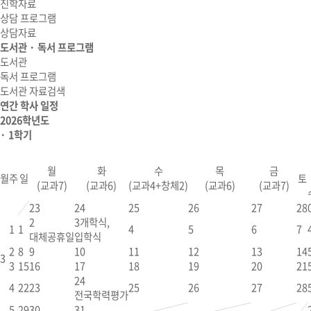
진학자료
상담 프로그램
상담자료
도서관 · 독서 프로그램
도서관
독서 프로그램
도서관 자료검색
연간 학사 일정
2026학년도
· 1학기
월
화
수
목
금
월
주
일
토
(교과7)
(교과6)
(교과4+창체2)
(교과6)
(교과7)
23
24
25
26
27
28
2
3
개학식,
1
1
4
5
6
7
대체공휴일
입학식
2
8
9
10
11
12
13
14
3
3
15
16
17
18
19
20
21
24
4
22
23
25
26
27
28
전국학력평가
5
29
30
31