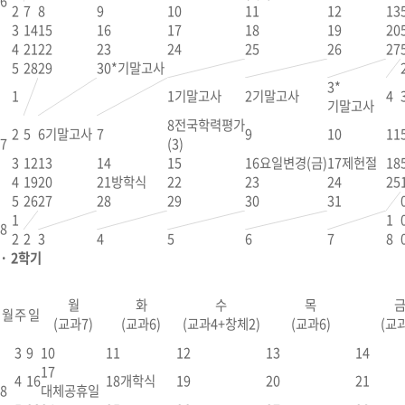
6
2
7
8
9
10
11
12
13
3
14
15
16
17
18
19
20
4
21
22
23
24
25
26
27
5
28
29
30
*기말고사
3
*
1
1
기말고사
2
기말고사
4
기말고사
8
전국학력평가
2
5
6
기말고사
7
9
10
11
7
(3)
3
12
13
14
15
16
요일변경(금)
17
제헌절
18
4
19
20
21
방학식
22
23
24
25
5
26
27
28
29
30
31
1
1
8
2
2
3
4
5
6
7
8
· 2학기
월
화
수
목
월
주
일
(교과7)
(교과6)
(교과4+창체2)
(교과6)
(교과
3
9
10
11
12
13
14
17
4
16
18
개학식
19
20
21
8
대체공휴일