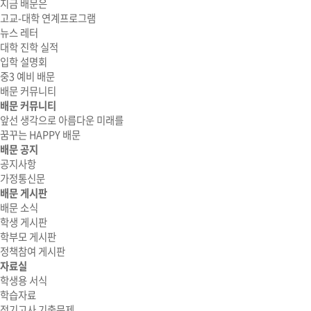
지금 배문은
고교-대학 연계프로그램
뉴스 레터
대학 진학 실적
입학 설명회
중3 예비 배문
배문 커뮤니티
배문 커뮤니티
앞선 생각으로 아름다운 미래를
꿈꾸는 HAPPY 배문
배문 공지
공지사항
가정통신문
배문 게시판
배문 소식
학생 게시판
학부모 게시판
정책참여 게시판
자료실
학생용 서식
학습자료
정기고사 기출문제