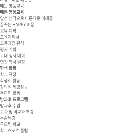
배문 명품교육
배문 명품교육
앞선 생각으로 아름다운 미래를
꿈꾸는 HAPPY 배문
교육 계획
교육계획서
교육과정 편성
평가 계획
교내 행사 대회
연간 학사 일정
학생 활동
학교 규정
학생회 활동
창의적 체험활동
동아리 활동
방과후 프로그램
방과후 수업
교과 및 비교과 특강
논술특강
두드림 학교
학교스포츠 클럽