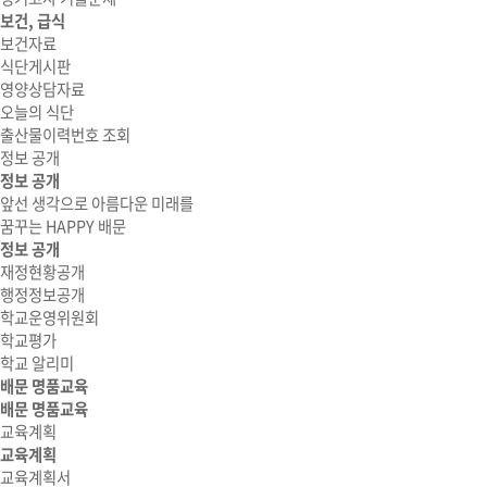
보건, 급식
보건자료
식단게시판
영양상담자료
오늘의 식단
출산물이력번호 조회
정보 공개
정보 공개
앞선 생각으로 아름다운 미래를
꿈꾸는 HAPPY 배문
정보 공개
재정현황공개
행정정보공개
학교운영위원회
학교평가
학교 알리미
배문 명품교육
배문 명품교육
교육계획
교육계획
교육계획서