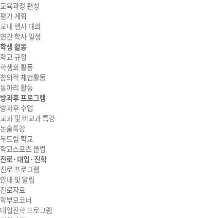
교육과정 편성
평가 계획
교내 행사 대회
연간 학사 일정
학생 활동
학교 규정
학생회 활동
창의적 체험활동
동아리 활동
방과후 프로그램
방과후 수업
교과 및 비교과 특강
논술특강
두드림 학교
학교스포츠 클럽
진로·대입·진학
진로 프로그램
안내 및 알림
진로자료
학부모코너
대입진학 프로그램