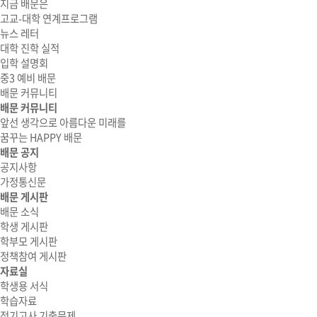
지금 배문은
고교-대학 연계프로그램
뉴스 레터
대학 진학 실적
입학 설명회
중3 예비 배문
배문 커뮤니티
배문 커뮤니티
앞선 생각으로 아름다운 미래를
꿈꾸는 HAPPY 배문
배문 공지
공지사항
가정통신문
배문 게시판
배문 소식
학생 게시판
학부모 게시판
정책참여 게시판
자료실
학생용 서식
학습자료
정기고사 기출문제