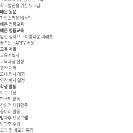
학교발전을 위한 워크샵
배문 동문
자랑스러운 배문인
배문 명품교육
배문 명품교육
앞선 생각으로 아름다운 미래를
꿈꾸는 HAPPY 배문
교육 계획
교육계획서
교육과정 편성
평가 계획
교내 행사 대회
연간 학사 일정
학생 활동
학교 규정
학생회 활동
창의적 체험활동
동아리 활동
방과후 프로그램
방과후 수업
교과 및 비교과 특강