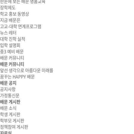
한눈에 보는 배문 명품교육
장학제도
학교 홍보 동영상
지금 배문은
고교-대학 연계프로그램
뉴스 레터
대학 진학 실적
입학 설명회
중3 예비 배문
배문 커뮤니티
배문 커뮤니티
앞선 생각으로 아름다운 미래를
꿈꾸는 HAPPY 배문
배문 공지
공지사항
가정통신문
배문 게시판
배문 소식
학생 게시판
학부모 게시판
정책참여 게시판
자료실