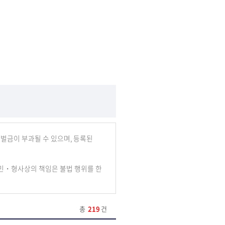
 벌금이 부과될 수 있으며, 등록된
민・형사상의 책임은 불법 행위를 한
총
219
건