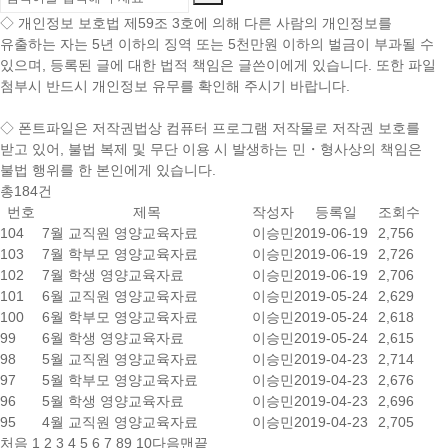
◇ 개인정보 보호법 제59조 3호에 의해 다른 사람의 개인정보를
유출하는 자는 5년 이하의 징역 또는 5천만원 이하의 벌금이 부과될 수
있으며, 등록된 글에 대한 법적 책임은 글쓴이에게 있습니다. 또한 파일
첨부시 반드시 개인정보 유무를 확인해 주시기 바랍니다.
◇
폰트파일
은 저작권법상 컴퓨터 프로그램 저작물로 저작권 보호를
받고 있어,
불법 복제 및 무단 이용 시
발생하는 민・형사상의 책임은
불법 행위를 한 본인에게 있습니다.
총
184
건
번호
제목
작성자
등록일
조회수
104
7월 교직원 영양교육자료
이승민
2019-06-19
2,756
103
7월 학부모 영양교육자료
이승민
2019-06-19
2,726
102
7월 학생 영양교육자료
이승민
2019-06-19
2,706
101
6월 교직원 영양교육자료
이승민
2019-05-24
2,629
100
6월 학부모 영양교육자료
이승민
2019-05-24
2,618
99
6월 학생 영양교육자료
이승민
2019-05-24
2,615
98
5월 교직원 영양교육자료
이승민
2019-04-23
2,714
97
5월 학부모 영양교육자료
이승민
2019-04-23
2,676
96
5월 학생 영양교육자료
이승민
2019-04-23
2,696
95
4월 교직원 영양교육자료
이승민
2019-04-23
2,705
처음
1
2
3
4
5
6
7
8
9
10
다음
맨끝