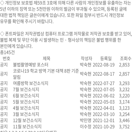
◇ 개인정보 보호법 제59조 3호에 의해 다른 사람의 개인정보를 유출하는 자는
5년 이하의 징역 또는 5천만원 이하의 벌금이 부과될 수 있으며, 등록된 글에
대한 법적 책임은 글쓴이에게 있습니다. 또한 파일 첨부시 반드시 개인정보
유무를 확인해 주시기 바랍니다.
◇
폰트파일
은 저작권법상 컴퓨터 프로그램 저작물로 저작권 보호를 받고 있어,
불법 복제 및 무단 이용 시
발생하는 민・형사상의 책임은 불법 행위를 한
본인에게 있습니다.
총
145
건
번호
제목
작성자
등록일
조회수
공지
불법촬영예방 포스터
박숙현
2022-08-19
2,853
코로나19 학교 방역 기본 대책 8판 기준
공지
박숙현
2022-08-17
2,857
알림
공지
여름방학 보건소식지
박숙현
2022-07-27
3,293
공지
7월 보건소식지
박숙현
2022-07-05
3,232
공지
6월 보건소식지
박숙현
2022-06-02
3,220
공지
5월 보건소식지
박숙현
2022-05-03
3,174
공지
4월 보건소식지
박숙현
2022-04-01
3,123
공지
3월 보건소식지
박숙현
2022-03-10
3,254
공지
12월 보건소식지
박민영
2021-12-01
3,446
공지
11월 보건소식지
이수정
2021-10-29
3,752