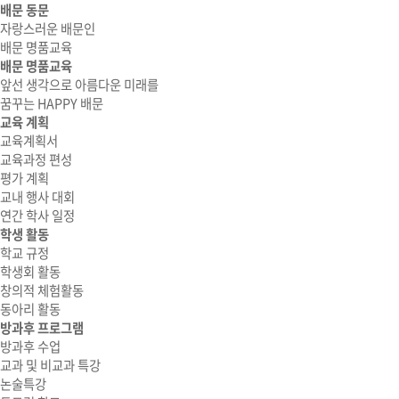
배문 동문
자랑스러운 배문인
배문 명품교육
배문 명품교육
앞선 생각으로 아름다운 미래를
꿈꾸는 HAPPY 배문
교육 계획
교육계획서
교육과정 편성
평가 계획
교내 행사 대회
연간 학사 일정
학생 활동
학교 규정
학생회 활동
창의적 체험활동
동아리 활동
방과후 프로그램
방과후 수업
교과 및 비교과 특강
논술특강