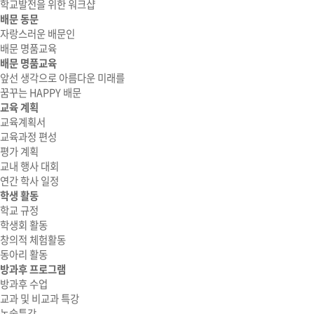
학교발전을 위한 워크샵
배문 동문
자랑스러운 배문인
배문 명품교육
배문 명품교육
앞선 생각으로 아름다운 미래를
꿈꾸는 HAPPY 배문
교육 계획
교육계획서
교육과정 편성
평가 계획
교내 행사 대회
연간 학사 일정
학생 활동
학교 규정
학생회 활동
창의적 체험활동
동아리 활동
방과후 프로그램
방과후 수업
교과 및 비교과 특강
논술특강