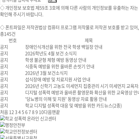
◇ 개인정보 보호법 제59조 3호에 의해 다른 사람의 개인정보를 유출하는 자는 
확인해 주시기 바랍니다.
◇
폰트파일
은 저작권법상 컴퓨터 프로그램 저작물로 저작권 보호를 받고 있어
총
145
건
번호
제목
공지
장애인식개선을 위한 전국 학생 백일장 안내
공지
2026학년도 4월 보건 소식지
공지
학생 불균형 체형 예방 동영상 안내
공지
식중독 예방을 위한 올바른 손씻기 안내
공지
2026년 3월 보건소식지
공지
섭식장애 예방 및 치료지원 사업 안내
공지
2026년 신학기 고농도 미세먼지 집중관리 시기 미세먼지 교육자
공지
디지털 성폭력 예방과 올바른 촬영문화 확산을 위한 교육영상 안
공지
'당뇨병의 이해 및 지원' 동영상 자료 활용 안내
공지
학교 디지털 성폭력 대응 및 예방을 위한 카드뉴스(2종)
처음
1
2
3
4
5
6
7
8
9
10
다음
맨끝