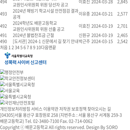
494
이효진
2024-03-28
2,845
교원인사위원회 위원 당선자 공고
2024년 해빙기 학교시설 안전점검 결과
493
이유종
2024-03-21
2,577
공개
2024학년도 배문고등학교
492
이효진
2024-03-19
2,701
교원인사위원회 위원 선출 공고
491
2024년 블법찬조금 근절
신원규
2024-03-19
2,465
490
[도서관] 2024-1 신문에서 길 찾기 안내
박근주
2024-03-15
2,542
처음
1
2
3
4
5
6
7
8
9
10
다음
맨끝
개인정보처리방침
서비스 이용약관
저작권 보호정책
찾아오시는 길
[04305]서울 용산구 효창원로 258 (지번주소 : 서울 용산구 서계동 259-3
배문고등학교) Tel. 02-3480-7100 Fax. 02-714-0062
Copyright ⓒ 배문고등학교 All rights reserved. Design By
SORO