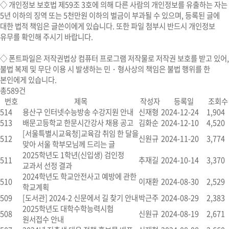
◇ 개인정보 보호법 제59조 3호에 의해 다른 사람의 개인정보를 유출하는 자는
5년 이하의 징역 또는 5천만원 이하의 벌금이 부과될 수 있으며, 등록된 글에
대한 법적 책임은 글쓴이에게 있습니다. 또한 파일 첨부시 반드시 개인정보
유무를 확인해 주시기 바랍니다.
◇
폰트파일
은 저작권법상 컴퓨터 프로그램 저작물로 저작권 보호를 받고 있어,
불법 복제 및 무단 이용 시
발생하는 민・형사상의 책임은 불법 행위를 한
본인에게 있습니다.
총
589
건
번호
제목
작성자
등록일
조회수
514
용산구 인터넷수능방송 수강지원 안내
신재형
2024-12-24
1,904
513
배문고등학교 한문시간강사 채용 공고
김화순
2024-12-10
4,520
[서울특별시교육청]교육감 취임 한 달을
512
신원규
2024-11-20
3,774
맞아 서울 학부모님께 드리는 글
2025학년도 1학년(신입생) 검인정
511
추재길
2024-10-14
3,370
교과서 선정 결과
2024학년도 학교안전사고 예방에 관한
510
이재환
2024-08-30
2,529
학교계획
509
[도서관] 2024-2 신문에서 길 찾기 안내
박근주
2024-08-29
2,383
2025학년도 대학수학능력시험
508
신원규
2024-08-19
2,671
원서접수 안내