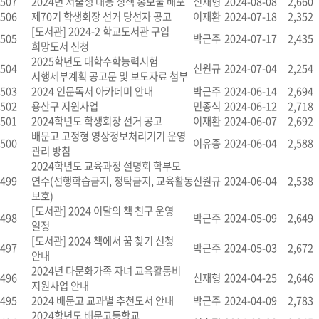
507
2024년 저출생 대응 정책 홍보물 배포
신재형
2024-08-08
2,660
506
제70기 학생회장 선거 당선자 공고
이재환
2024-07-18
2,352
[도서관] 2024-2 학교도서관 구입
505
박근주
2024-07-17
2,435
희망도서 신청
2025학년도 대학수학능력시험
504
신원규
2024-07-04
2,254
시행세부계획 공고문 및 보도자료 첨부
503
2024 인문독서 아카데미 안내
박근주
2024-06-14
2,694
502
용산구 지원사업
민종식
2024-06-12
2,718
501
2024학년도 학생회장 선거 공고
이재환
2024-06-07
2,692
배문고 고정형 영상정보처리기기 운영
500
이유종
2024-06-04
2,588
관리 방침
2024학년도 교육과정 설명회 학부모
499
연수(선행학습금지, 청탁금지, 교육활동
신원규
2024-06-04
2,538
보호)
[도서관] 2024 이달의 책 친구 운영
498
박근주
2024-05-09
2,649
일정
[도서관] 2024 책에서 꿈 찾기 신청
497
박근주
2024-05-03
2,672
안내
2024년 다문화가족 자녀 교육활동비
496
신재형
2024-04-25
2,646
지원사업 안내
495
2024 배문고 교과별 추천도서 안내
박근주
2024-04-09
2,783
2024학년도 배문고등학교