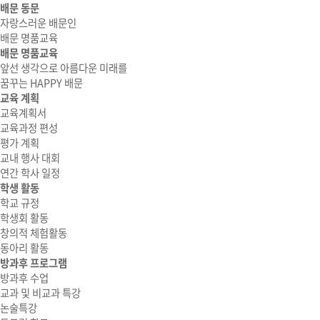
배문 동문
자랑스러운 배문인
배문 명품교육
배문 명품교육
앞선 생각으로 아름다운 미래를
꿈꾸는 HAPPY 배문
교육 계획
교육계획서
교육과정 편성
평가 계획
교내 행사 대회
연간 학사 일정
학생 활동
학교 규정
학생회 활동
창의적 체험활동
동아리 활동
방과후 프로그램
방과후 수업
교과 및 비교과 특강
논술특강