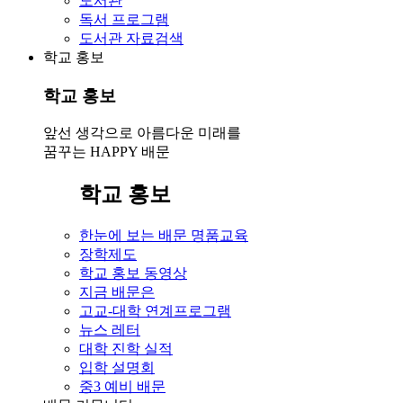
도서관
독서 프로그램
도서관 자료검색
학교 홍보
학교 홍보
앞선 생각으로 아름다운 미래를
꿈꾸는 HAPPY 배문
학교 홍보
한눈에 보는 배문 명품교육
장학제도
학교 홍보 동영상
지금 배문은
고교-대학 연계프로그램
뉴스 레터
대학 진학 실적
입학 설명회
중3 예비 배문