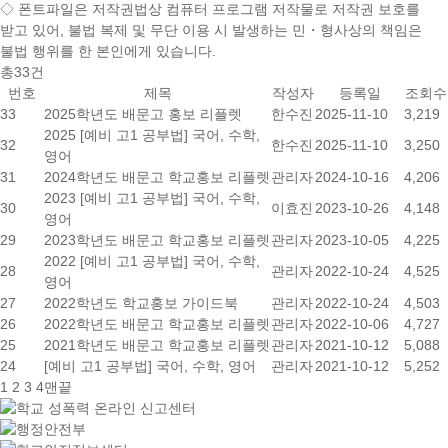
◇
폰트파일
은 저작권법상 컴퓨터 프로그램 저작물로 저작권 보호를
받고 있어,
불법 복제 및 무단 이용 시
발생하는 민・형사상의 책임은
불법 행위를 한 본인에게 있습니다.
총
33
건
번호
제목
작성자
등록일
조회수
33
2025학년도 배문고 홍보 리플렛
한수진
2025-11-10
3,219
2025 [예비 고1 공부법] 국어, 수학,
32
한수진
2025-11-10
3,250
영어
31
2024학년도 배문고 학교홍보 리플렛
관리자
2024-10-16
4,206
2023 [예비 고1 공부법] 국어, 수학,
30
이효진
2023-10-26
4,148
영어
29
2023학년도 배문고 학교홍보 리플렛
관리자
2023-10-05
4,225
2022 [예비 고1 공부법] 국어, 수학,
28
관리자
2022-10-24
4,525
영어
27
2022학년도 학교홍보 가이드북
관리자
2022-10-24
4,503
26
2022학년도 배문고 학교홍보 리플렛
관리자
2022-10-06
4,727
25
2021학년도 배문고 학교홍보 리플렛
관리자
2021-10-12
5,088
24
[예비 고1 공부법] 국어, 수학, 영어
관리자
2021-10-12
5,252
1
2
3
4
맨끝