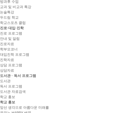
방과후 수업
교과 및 비교과 특강
논술특강
두드림 학교
학교스포츠 클럽
진로·대입·진학
진로 프로그램
안내 및 알림
진로자료
학부모코너
대입진학 프로그램
진학자료
상담 프로그램
상담자료
도서관 · 독서 프로그램
도서관
독서 프로그램
도서관 자료검색
학교 홍보
학교 홍보
앞선 생각으로 아름다운 미래를
꿈꾸는 HAPPY 배문