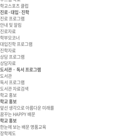
학교스포츠 클럽
진로·대입·진학
진로 프로그램
안내 및 알림
진로자료
학부모코너
대입진학 프로그램
진학자료
상담 프로그램
상담자료
도서관 · 독서 프로그램
도서관
독서 프로그램
도서관 자료검색
학교 홍보
학교 홍보
앞선 생각으로 아름다운 미래를
꿈꾸는 HAPPY 배문
학교 홍보
한눈에 보는 배문 명품교육
장학제도