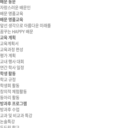
배문 동문
자랑스러운 배문인
배문 명품교육
배문 명품교육
앞선 생각으로 아름다운 미래를
꿈꾸는 HAPPY 배문
교육 계획
교육계획서
교육과정 편성
평가 계획
교내 행사 대회
연간 학사 일정
학생 활동
학교 규정
학생회 활동
창의적 체험활동
동아리 활동
방과후 프로그램
방과후 수업
교과 및 비교과 특강
논술특강
두드림 학교