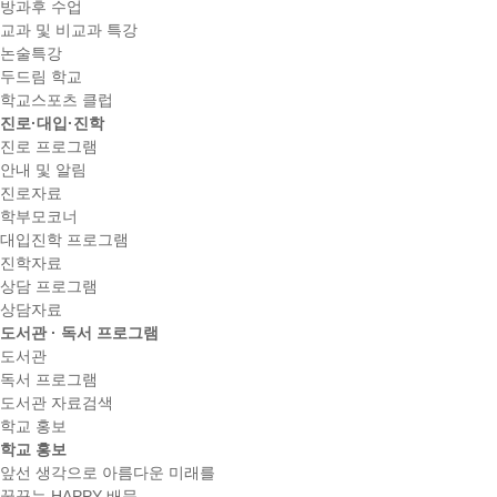
방과후 수업
교과 및 비교과 특강
논술특강
두드림 학교
학교스포츠 클럽
진로·대입·진학
진로 프로그램
안내 및 알림
진로자료
학부모코너
대입진학 프로그램
진학자료
상담 프로그램
상담자료
도서관 · 독서 프로그램
도서관
독서 프로그램
도서관 자료검색
학교 홍보
학교 홍보
앞선 생각으로 아름다운 미래를
꿈꾸는 HAPPY 배문