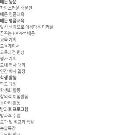
배문 동문
자랑스러운 배문인
배문 명품교육
배문 명품교육
앞선 생각으로 아름다운 미래를
꿈꾸는 HAPPY 배문
교육 계획
교육계획서
교육과정 편성
평가 계획
교내 행사 대회
연간 학사 일정
학생 활동
학교 규정
학생회 활동
창의적 체험활동
동아리 활동
방과후 프로그램
방과후 수업
교과 및 비교과 특강
논술특강
두드림 학교