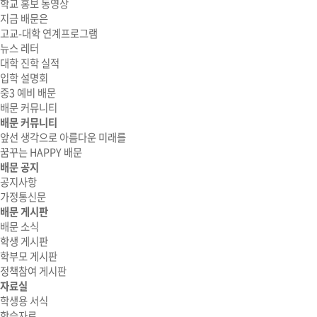
학교 홍보 동영상
지금 배문은
고교-대학 연계프로그램
뉴스 레터
대학 진학 실적
입학 설명회
중3 예비 배문
배문 커뮤니티
배문 커뮤니티
앞선 생각으로 아름다운 미래를
꿈꾸는 HAPPY 배문
배문 공지
공지사항
가정통신문
배문 게시판
배문 소식
학생 게시판
학부모 게시판
정책참여 게시판
자료실
학생용 서식
학습자료