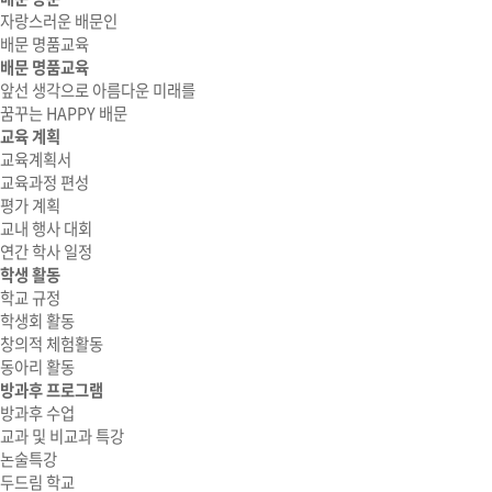
자랑스러운 배문인
배문 명품교육
배문 명품교육
앞선 생각으로 아름다운 미래를
꿈꾸는 HAPPY 배문
교육 계획
교육계획서
교육과정 편성
평가 계획
교내 행사 대회
연간 학사 일정
학생 활동
학교 규정
학생회 활동
창의적 체험활동
동아리 활동
방과후 프로그램
방과후 수업
교과 및 비교과 특강
논술특강
두드림 학교