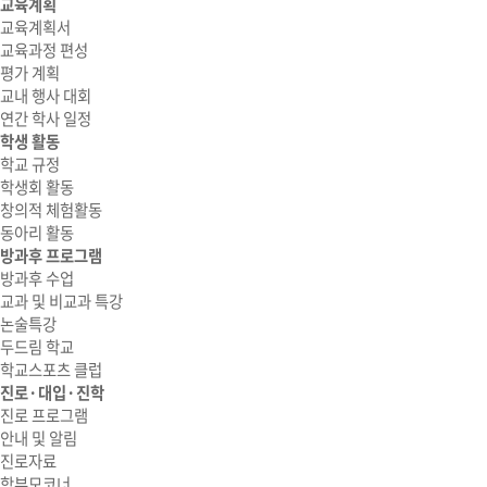
교육계획
교육계획서
교육과정 편성
평가 계획
교내 행사 대회
연간 학사 일정
학생 활동
학교 규정
학생회 활동
창의적 체험활동
동아리 활동
방과후 프로그램
방과후 수업
교과 및 비교과 특강
논술특강
두드림 학교
학교스포츠 클럽
진로·대입·진학
진로 프로그램
안내 및 알림
진로자료
학부모코너