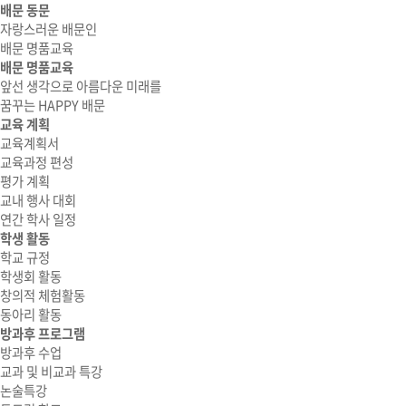
배문 동문
자랑스러운 배문인
배문 명품교육
배문 명품교육
앞선 생각으로 아름다운 미래를
꿈꾸는 HAPPY 배문
교육 계획
교육계획서
교육과정 편성
평가 계획
교내 행사 대회
연간 학사 일정
학생 활동
학교 규정
학생회 활동
창의적 체험활동
동아리 활동
방과후 프로그램
방과후 수업
교과 및 비교과 특강
논술특강