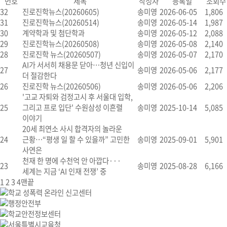
번호
제목
작성자
등록일
조회수
32
진로진학뉴스(20260605)
송미영
2026-06-05
1,806
31
진로진학뉴스(20260514)
송미영
2026-05-14
1,987
30
계약학과 및 첨단학과
송미영
2026-05-12
2,088
29
진로진학뉴스(20260508)
송미영
2026-05-08
2,140
28
진로진학 뉴스(20260507)
송미영
2026-05-07
2,170
AI가 서서히 채용문 닫아…청년 신입이
27
송미영
2026-05-06
2,177
더 절감한다
26
진로진학 뉴스(20260506)
송미영
2026-05-06
2,206
'고교 자퇴와 검정고시 후 서울대 입학,
25
그리고 프로 입단' 수원삼성 이흔렬
송미영
2025-10-14
5,085
이야기
20세 최연소 사시 합격자의 놀라운
24
근황…“평생 일 할 수 있을까” 고민한
송미영
2025-09-01
5,901
사연은
천재 한 명에 수천억 안 아깝다···
23
송미영
2025-08-28
6,166
세계는 지금 ‘AI 인재 전쟁’ 중
1
2
3
4
맨끝