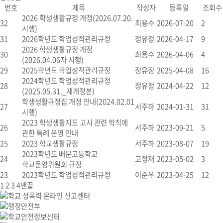
번호
제목
작성자
등록일
조회수
2026 학생생활규정 개정(2026.07.20.
32
최용수
2026-07-20
2
시행)
31
2026학년도 학업성적관리규정
정유정
2026-04-17
9
2026 학생생활규정 개정
30
최용수
2026-04-06
4
(2026.04.06자 시행)
29
2025학년도 학업성적관리규정
정유정
2025-04-08
16
2024학년도 학업성적관리규정
28
정유정
2024-04-22
12
(2025.05.31._재개정본)
학생생활규정집 개정 안내(2024.02.01
27
서주하
2024-01-31
31
시행)
2023 학생생활지도 고시 관련 학칙에
26
서주하
2023-09-21
5
관한 특례 운영 안내
25
2023 학교생활규정
서주하
2023-08-07
19
2023학년도 배문고등학교
24
고정재
2023-05-02
3
학교운영위원회 규정
23
2023학년도 학업성적관리규정
이준우
2023-04-25
12
1
2
3
4
맨끝