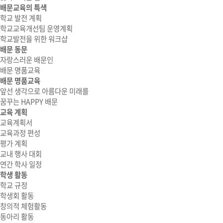
배문교육의 특색
학교 발전 계획
학교교육개선팀 운영계획
학교발전을 위한 워크샵
배문 동문
자랑스러운 배문인
배문 명품교육
배문 명품교육
앞선 생각으로 아름다운 미래를
꿈꾸는 HAPPY 배문
교육 계획
교육계획서
교육과정 편성
평가 계획
교내 행사 대회
연간 학사 일정
학생 활동
학교 규정
학생회 활동
창의적 체험활동
동아리 활동