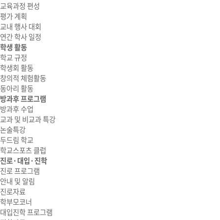
교육과정 편성
평가 계획
교내 행사 대회
연간 학사 일정
학생 활동
학교 규정
학생회 활동
창의적 체험활동
동아리 활동
방과후 프로그램
방과후 수업
교과 및 비교과 특강
논술특강
두드림 학교
학교스포츠 클럽
진로·대입·진학
진로 프로그램
안내 및 알림
진로자료
학부모코너
대입진학 프로그램