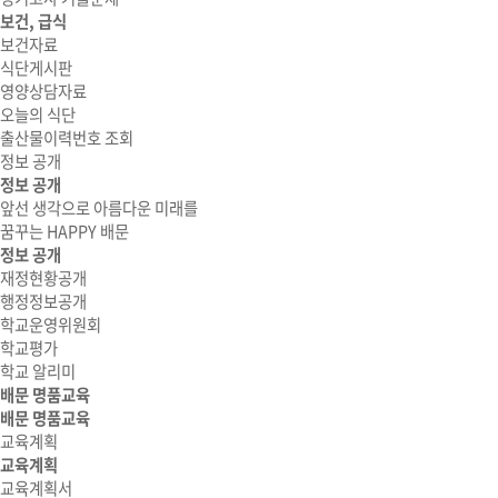
보건, 급식
보건자료
식단게시판
영양상담자료
오늘의 식단
출산물이력번호 조회
정보 공개
정보 공개
앞선 생각으로 아름다운 미래를
꿈꾸는 HAPPY 배문
정보 공개
재정현황공개
행정정보공개
학교운영위원회
학교평가
학교 알리미
배문 명품교육
배문 명품교육
교육계획
교육계획
교육계획서