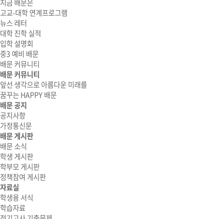
지금 배문은
고교-대학 연계프로그램
뉴스 레터
대학 진학 실적
입학 설명회
중3 예비 배문
배문 커뮤니티
배문 커뮤니티
앞선 생각으로 아름다운 미래를
꿈꾸는 HAPPY 배문
배문 공지
공지사항
가정통신문
배문 게시판
배문 소식
학생 게시판
학부모 게시판
정책참여 게시판
자료실
학생용 서식
학습자료
정기고사 기출문제