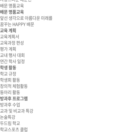
배문 명품교육
배문 명품교육
앞선 생각으로 아름다운 미래를
꿈꾸는 HAPPY 배문
교육 계획
교육계획서
교육과정 편성
평가 계획
교내 행사 대회
연간 학사 일정
학생 활동
학교 규정
학생회 활동
창의적 체험활동
동아리 활동
방과후 프로그램
방과후 수업
교과 및 비교과 특강
논술특강
두드림 학교
학교스포츠 클럽