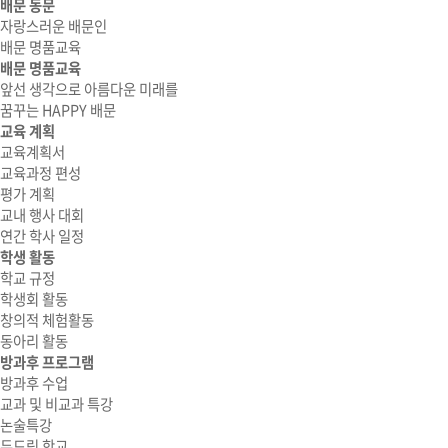
배문 동문
자랑스러운 배문인
배문 명품교육
배문 명품교육
앞선 생각으로 아름다운 미래를
꿈꾸는 HAPPY 배문
교육 계획
교육계획서
교육과정 편성
평가 계획
교내 행사 대회
연간 학사 일정
학생 활동
학교 규정
학생회 활동
창의적 체험활동
동아리 활동
방과후 프로그램
방과후 수업
교과 및 비교과 특강
논술특강
두드림 학교