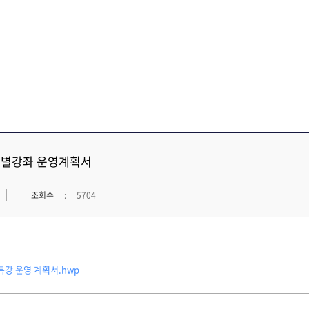
후특별강좌 운영계획서
조회수
5704
특강 운영 계획서.hwp