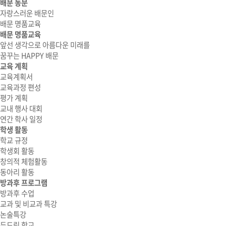
배문 동문
자랑스러운 배문인
배문 명품교육
배문 명품교육
앞선 생각으로 아름다운 미래를
꿈꾸는 HAPPY 배문
교육 계획
교육계획서
교육과정 편성
평가 계획
교내 행사 대회
연간 학사 일정
학생 활동
학교 규정
학생회 활동
창의적 체험활동
동아리 활동
방과후 프로그램
방과후 수업
교과 및 비교과 특강
논술특강
두드림 학교