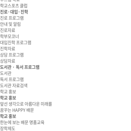
학교스포츠 클럽
진로·대입·진학
진로 프로그램
안내 및 알림
진로자료
학부모코너
대입진학 프로그램
진학자료
상담 프로그램
상담자료
도서관 · 독서 프로그램
도서관
독서 프로그램
도서관 자료검색
학교 홍보
학교 홍보
앞선 생각으로 아름다운 미래를
꿈꾸는 HAPPY 배문
학교 홍보
한눈에 보는 배문 명품교육
장학제도