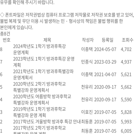
유무를 확인해 주시기 바랍니다.
◇
폰트파일
은 저작권법상 컴퓨터 프로그램 저작물로 저작권 보호를 받고 있어,
불법 복제 및 무단 이용 시
발생하는 민・형사상의 책임은 불법 행위를 한
본인에게 있습니다.
총
8
건
번호
제목
작성자
등록일
조회수
2024학년도 1학기 방과후특강
8
이충택
2024-05-07
4,702
운영계획
2023학년도 1학기 방과후특강 운영
7
민종식
2023-03-29
4,937
계획
2021학년도 1학기 방과후특별강좌
6
이충택
2021-04-07
5,621
운영계획서
2020학년도 2학기 방과후학교
5
천유리
2020-09-17
5,662
특별강좌 운영계획서
2020학년도 여름방학 방과후학교
4
천유리
2020-09-17
5,590
특별강좌 운영계획서
2019학년도 1학기 방과후학교
3
이효진
2019-07-05
5,828
특별강좌 운영 계획
2
2017학년도 겨울방학 방과후 특강 안내
최동훈
2019-07-05
5,993
2017학년도 2학기 방과후학교
1
최동훈
2019-07-05
6,005