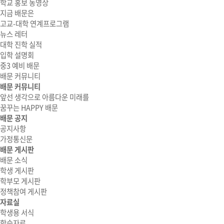
학교 홍보 동영상
지금 배문은
고교-대학 연계프로그램
뉴스 레터
대학 진학 실적
입학 설명회
중3 예비 배문
배문 커뮤니티
배문 커뮤니티
앞선 생각으로 아름다운 미래를
꿈꾸는 HAPPY 배문
배문 공지
공지사항
가정통신문
배문 게시판
배문 소식
학생 게시판
학부모 게시판
정책참여 게시판
자료실
학생용 서식
학습자료