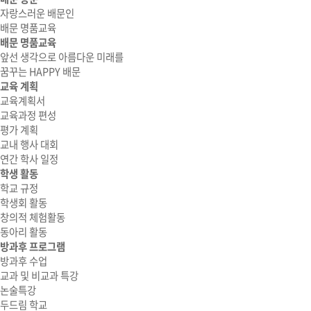
자랑스러운 배문인
배문 명품교육
배문 명품교육
앞선 생각으로 아름다운 미래를
꿈꾸는 HAPPY 배문
교육 계획
교육계획서
교육과정 편성
평가 계획
교내 행사 대회
연간 학사 일정
학생 활동
학교 규정
학생회 활동
창의적 체험활동
동아리 활동
방과후 프로그램
방과후 수업
교과 및 비교과 특강
논술특강
두드림 학교