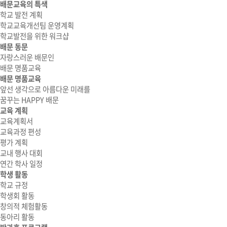
배문교육의 특색
학교 발전 계획
학교교육개선팀 운영계획
학교발전을 위한 워크샵
배문 동문
자랑스러운 배문인
배문 명품교육
배문 명품교육
앞선 생각으로 아름다운 미래를
꿈꾸는 HAPPY 배문
교육 계획
교육계획서
교육과정 편성
평가 계획
교내 행사 대회
연간 학사 일정
학생 활동
학교 규정
학생회 활동
창의적 체험활동
동아리 활동