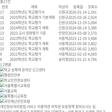
총
17
건
번호
제목
작성자
등록일
조회수
17
2025학년도 학교평가서
신원규
2026-01-14
2,341
16
2025학년도 학교평가 기본계획
신원규
2025-03-26
2,924
15
2024학년도 학교평가
신원규
2024-12-19
3,084
14
2024학년도 학교평가 계획
신원규
2024-06-14
3,386
13
2023 교사 정량평가 기준
안정민
2024-03-08
3,570
12
2023학년도 학교평가
서동혁
2023-12-19
3,488
11
2023학년도 학교평가 계획
서동혁
2023-05-08
3,802
10
2022학년도 학교평가 계획
서동혁
2022-06-02
3,893
9
2021학년도 학교평가
서동혁
2022-02-10
4,069
8
2020학년도 학교평가
송미영
2021-01-21
4,706
1
2
맨끝
개인정보처리방침
서비스 이용약관
저작권 보호정책
찾아오시는 길
[04305]서울 용산구 효창원로 258 (지번주소 : 서울 용산구 서계동 259-3