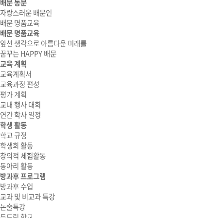
배문 동문
자랑스러운 배문인
배문 명품교육
배문 명품교육
앞선 생각으로 아름다운 미래를
꿈꾸는 HAPPY 배문
교육 계획
교육계획서
교육과정 편성
평가 계획
교내 행사 대회
연간 학사 일정
학생 활동
학교 규정
학생회 활동
창의적 체험활동
동아리 활동
방과후 프로그램
방과후 수업
교과 및 비교과 특강
논술특강
두드림 학교