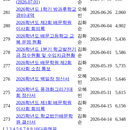
(2026.07.01)
순
2026학년도 1학기 방과후학교
오혜
281
2026-06-26
2,060
경비내역
빈
2026학년도 제2회 배문학원
김화
280
2026-06-04
4,902
이사회 회의록
순
2026학년도 배문고등학교 교
김화
279
2026-06-01
5,436
복 운영 현황
순
2026학년도 1분기 학교발전기
김화
278
2026-06-01
5,586
금 접수현황 및 수입지급현황
순
2026학년도 배문학원 제2회
김화
277
2026-05-19
5,735
이사회 소집 통보
순
오혜
2026학년도 백일장 정산서
276
2026-05-11
5,646
빈
2026학년도 풍경화그리기대
오혜
275
2026-05-11
5,615
회 정산서
빈
2026학년도 제1회 배문학원
김화
274
2026-04-15
6,156
이사회 회의록
순
2025학년도 학교법인배문학
김화
273
2026-04-14
6,348
원 결산서
순
1
2
3
4
5
6
7
8
9
10
다음
맨끝