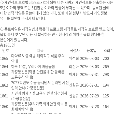
◇ 개인정보 보호법 제59조 3호에 의해 다른 사람의 개인정보를 유출하는 자는
5년 이하의 징역 또는 5천만원 이하의 벌금이 부과될 수 있으며, 등록된 글에
대한 법적 책임은 글쓴이에게 있습니다. 또한 파일 첨부시 반드시 개인정보
유무를 확인해 주시기 바랍니다.
◇
폰트파일
은 저작권법상 컴퓨터 프로그램 저작물로 저작권 보호를 받고 있어,
불법 복제 및 무단 이용 시
발생하는 민・형사상의 책임은 불법 행위를 한
본인에게 있습니다.
총
1865
건
번호
제목
작성자
등록일
조회수
마약류 노출 예방 해외직구 식품 주의
1865
임성희
2026-08-03
200
안내
1864
하루 10분, 우리아이 마음돌봄
최진아
2026-08-03
269
가정통신문(학생 안전을 위한 올바른
1863
이재환
2026-07-31
298
교통수칙 안내)
2027학년도 수능 응시원서 온라인 사전
1862
신원규
2026-07-31
194
입력 안내(가정통신문)
시민과 함께 서울교육 민원실 의견청취
1861
신원규
2026-07-29
125
(가정통신문)
가정통신문(우리가족 화재안전 약속 등
1860
이재환
2026-07-28
164
화재예방 안내)