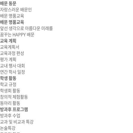
배문 동문
자랑스러운 배문인
배문 명품교육
배문 명품교육
앞선 생각으로 아름다운 미래를
꿈꾸는 HAPPY 배문
교육 계획
교육계획서
교육과정 편성
평가 계획
교내 행사 대회
연간 학사 일정
학생 활동
학교 규정
학생회 활동
창의적 체험활동
동아리 활동
방과후 프로그램
방과후 수업
교과 및 비교과 특강
논술특강