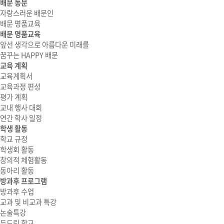
배문 동문
자랑스러운 배문인
배문 명품교육
배문 명품교육
앞선 생각으로 아름다운 미래를
꿈꾸는 HAPPY 배문
교육 계획
교육계획서
교육과정 편성
평가 계획
교내 행사 대회
연간 학사 일정
학생 활동
학교 규정
학생회 활동
창의적 체험활동
동아리 활동
방과후 프로그램
방과후 수업
교과 및 비교과 특강
논술특강
두드림 학교