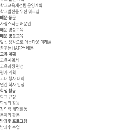
학교교육개선팀 운영계획
학교발전을 위한 워크샵
배문 동문
자랑스러운 배문인
배문 명품교육
배문 명품교육
앞선 생각으로 아름다운 미래를
꿈꾸는 HAPPY 배문
교육 계획
교육계획서
교육과정 편성
평가 계획
교내 행사 대회
연간 학사 일정
학생 활동
학교 규정
학생회 활동
창의적 체험활동
동아리 활동
방과후 프로그램
방과후 수업