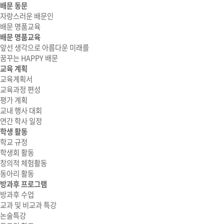
배문 동문
자랑스러운 배문인
배문 명품교육
배문 명품교육
앞선 생각으로 아름다운 미래를
꿈꾸는 HAPPY 배문
교육 계획
교육계획서
교육과정 편성
평가 계획
교내 행사 대회
연간 학사 일정
학생 활동
학교 규정
학생회 활동
창의적 체험활동
동아리 활동
방과후 프로그램
방과후 수업
교과 및 비교과 특강
논술특강