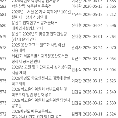
583
2026학년도 학생회장 선거공고
이재환
2026-06-05
1,885
582
학원창립 74주년 배문축전
이재환
2026-05-13
2,365
2026년「서울 온 가족 북웨이브 100일
581
박근주
2026-05-12
2,212
챌린지」참가 신청안내
용산구 진학연구소 공개클래스
580
신재형
2026-04-24
2,596
대학입시설명회 안내
용산구 2026년도 맞춤형 진학컨설팅
579
신재형
2026-04-01
3,264
(상시) 운영 안내
2025 용산 학교 브랜드화 사업 예산
578
관리자
2026-03-24
3,070
사용내역
제42회 서울특별시교육청용산도서관
577
박근주
2026-03-18
3,054
창작시 공모전 안내
2026년 교원 및 기간제교사 성과상여금
576
민종식
2026-03-13
3,004
지급 계획
2026학년도 학교안전사고 예방에 관한
575
이재환
2026-03-13
2,623
학교계획
2026 학교운영위원회 학부모위원 및
574
신원규
2026-03-12
2,640
학부모회 임원 당선자 공고
2026 학교운영위원회 교원위원 당선자
573
신원규
2026-03-12
2,630
공고문
2026학년도 배문고등학교
572
김현재
2026-03-11
2,624
교원인사위원회 위원 당선자 공고