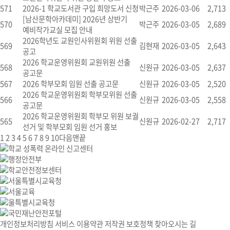
571
2026-1 학교도서관 구입 희망도서 신청
박근주
2026-03-06
2,713
[남산문학아카데미] 2026년 상반기
570
박근주
2026-03-05
2,689
예비작가교실 모집 안내
2026학년도 교원인사위원회 위원 선출
569
김현재
2026-03-05
2,643
공고
2026 학교운영위원회 교원위원 선출
568
신원규
2026-03-05
2,637
공고문
567
2026 학부모회 임원 선출 공고문
신원규
2026-03-05
2,520
2026 학교운영위원회 학부모위원 선출
566
신원규
2026-03-05
2,558
공고문
2026 학교운영위원회 학부모 위원 보궐
565
신원규
2026-02-27
2,717
선거 및 학부모회 임원 선거 홍보
1
2
3
4
5
6
7
8
9
10
다음
맨끝
개인정보처리방침
서비스 이용약관
저작권 보호정책
찾아오시는 길