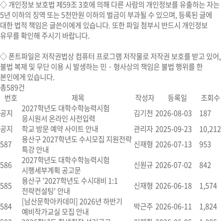
◇ 개인정보 보호법 제59조 3호에 의해 다른 사람의 개인정보를 유출하는 자는
5년 이하의 징역 또는 5천만원 이하의 벌금이 부과될 수 있으며, 등록된 글에
대한 법적 책임은 글쓴이에게 있습니다. 또한 파일 첨부시 반드시 개인정보
유무를 확인해 주시기 바랍니다.
◇
폰트파일
은 저작권법상 컴퓨터 프로그램 저작물로 저작권 보호를 받고 있어,
불법 복제 및 무단 이용 시
발생하는 민・형사상의 책임은 불법 행위를 한
본인에게 있습니다.
총
589
건
번호
제목
작성자
등록일
조회수
2027학년도 대학수학능력시험
공지
김기천
2026-08-03
187
응시원서 온라인 사전입력
공지
학교 방문 예약 사이트 안내
관리자
2025-09-23
10,212
용산구 2027학년도 수시모집 지원전략
587
신재형
2026-07-13
953
특강 안내
2027학년도 대학수학능력시험
586
신원규
2026-07-02
842
시행세부계획 공고문
용산구 '2027학년도 수시대비 1:1
585
신재형
2026-06-18
1,574
전략컨설팅' 안내
[남산문학아카데미] 2026년 하반기
584
박근주
2026-06-11
1,824
예비작가교실 모집 안내