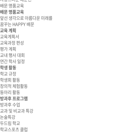
배문 명품교육
배문 명품교육
앞선 생각으로 아름다운 미래를
꿈꾸는 HAPPY 배문
교육 계획
교육계획서
교육과정 편성
평가 계획
교내 행사 대회
연간 학사 일정
학생 활동
학교 규정
학생회 활동
창의적 체험활동
동아리 활동
방과후 프로그램
방과후 수업
교과 및 비교과 특강
논술특강
두드림 학교
학교스포츠 클럽