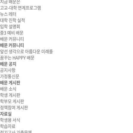
지금 배문은
고교-대학 연계프로그램
뉴스 레터
대학 진학 실적
입학 설명회
중3 예비 배문
배문 커뮤니티
배문 커뮤니티
앞선 생각으로 아름다운 미래를
꿈꾸는 HAPPY 배문
배문 공지
공지사항
가정통신문
배문 게시판
배문 소식
학생 게시판
학부모 게시판
정책참여 게시판
자료실
학생용 서식
학습자료
정기고사 기출문제