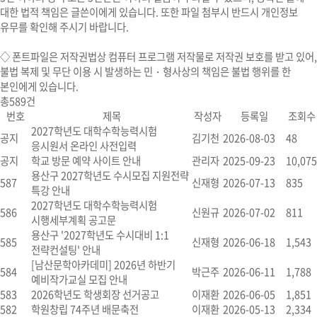
대한 법적 책임은 글쓴이에게 있습니다. 또한 파일 첨부시 반드시 개인정보
유무를 확인해 주시기 바랍니다.
◇
폰트파일
은 저작권법상 컴퓨터 프로그램 저작물로 저작권 보호를 받고 있어,
불법 복제 및 무단 이용 시
발생하는 민・형사상의 책임은 불법 행위를 한
본인에게 있습니다.
총
589
건
번호
제목
작성자
등록일
조회수
2027학년도 대학수학능력시험
공지
김기천
2026-08-03
48
응시원서 온라인 사전입력
공지
학교 방문 예약 사이트 안내
관리자
2025-09-23
10,075
용산구 2027학년도 수시모집 지원전략
587
신재형
2026-07-13
835
특강 안내
2027학년도 대학수학능력시험
586
신원규
2026-07-02
811
시행세부계획 공고문
용산구 '2027학년도 수시대비 1:1
585
신재형
2026-06-18
1,543
전략컨설팅' 안내
[남산문학아카데미] 2026년 하반기
584
박근주
2026-06-11
1,788
예비작가교실 모집 안내
583
2026학년도 학생회장 선거공고
이재환
2026-06-05
1,851
582
학원창립 74주년 배문축전
이재환
2026-05-13
2,334