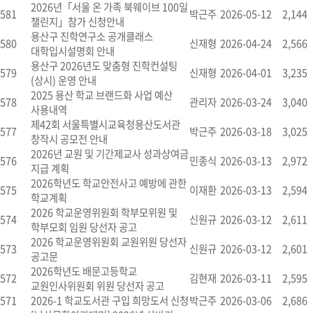
2026년「서울 온 가족 북웨이브 100일
581
박근주
2026-05-12
2,144
챌린지」참가 신청안내
용산구 진학연구소 공개클래스
580
신재형
2026-04-24
2,566
대학입시설명회 안내
용산구 2026년도 맞춤형 진학컨설팅
579
신재형
2026-04-01
3,235
(상시) 운영 안내
2025 용산 학교 브랜드화 사업 예산
578
관리자
2026-03-24
3,040
사용내역
제42회 서울특별시교육청용산도서관
577
박근주
2026-03-18
3,025
창작시 공모전 안내
2026년 교원 및 기간제교사 성과상여금
576
민종식
2026-03-13
2,972
지급 계획
2026학년도 학교안전사고 예방에 관한
575
이재환
2026-03-13
2,594
학교계획
2026 학교운영위원회 학부모위원 및
574
신원규
2026-03-12
2,611
학부모회 임원 당선자 공고
2026 학교운영위원회 교원위원 당선자
573
신원규
2026-03-12
2,601
공고문
2026학년도 배문고등학교
572
김현재
2026-03-11
2,595
교원인사위원회 위원 당선자 공고
571
2026-1 학교도서관 구입 희망도서 신청
박근주
2026-03-06
2,686